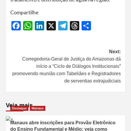
Compartilhe
Facebook
WhatsApp
LinkedIn
X
Telegram
Threads
Share
Next:
Corregedoria-Geral de Justiça do Amazonas dá
início a “Ciclo de Diálogos Institucionais”
promovendo reunião com Tabeliães e Registradores
de serventias extrajudiciais
Veja mais
Destaque
Manaus
Manaus abre inscrições para Provão Eletrônico
do Ensino Fundamental e Médio; veja como